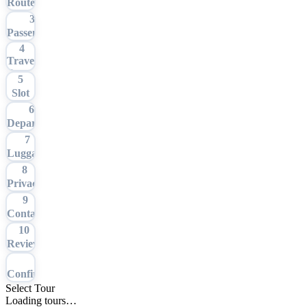
Route
3
Passengers
4
Travel
Date
5
Slot
6
Departure
7
Luggage
8
Privacy
9
Contact
10
Review
11
Confirmation
Select Tour
Loading tours…