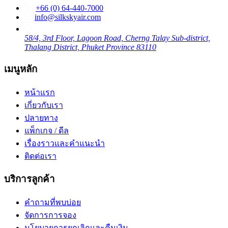
+66 (0) 64-440-7000
info@silkskyair.com
58/4, 3rd Floor, Lagoon Road, Cherng Talay Sub-district,
Thalang District, Phuket Province 83110
เมนูหลัก
หน้าแรก
เกี่ยวกับเรา
ปลายทาง
แพ็กเกจ / ดีล
เรื่องราวและคำแนะนำ
ติดต่อเรา
บริการลูกค้า
คำถามที่พบบ่อย
จัดการการจอง
นโยบายการยกเลิกและคืนเงิน