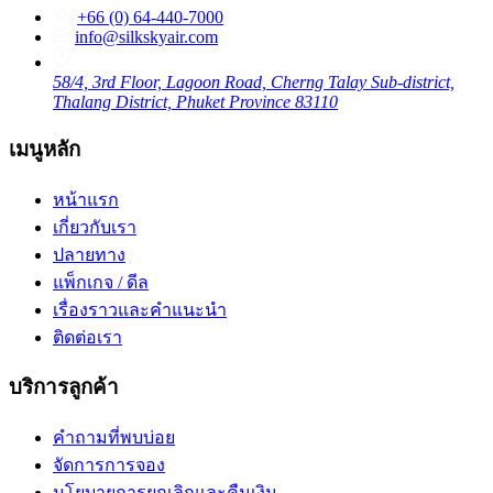
+66 (0) 64-440-7000
info@silkskyair.com
58/4, 3rd Floor, Lagoon Road, Cherng Talay Sub-district,
Thalang District, Phuket Province 83110
เมนูหลัก
หน้าแรก
เกี่ยวกับเรา
ปลายทาง
แพ็กเกจ / ดีล
เรื่องราวและคำแนะนำ
ติดต่อเรา
บริการลูกค้า
คำถามที่พบบ่อย
จัดการการจอง
นโยบายการยกเลิกและคืนเงิน