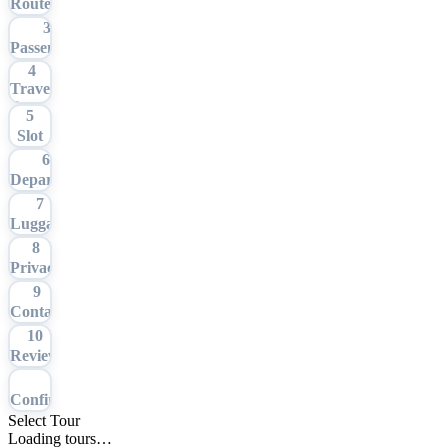
Route
3
Passengers
4
Travel
Date
5
Slot
6
Departure
7
Luggage
8
Privacy
9
Contact
10
Review
11
Confirmation
Select Tour
Loading tours…