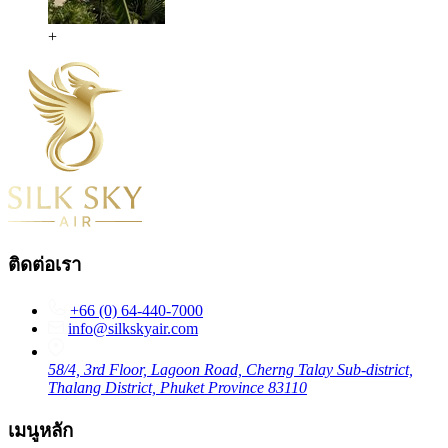
+
ติดต่อเรา
+66 (0) 64-440-7000
info@silkskyair.com
58/4, 3rd Floor, Lagoon Road, Cherng Talay Sub-district,
Thalang District, Phuket Province 83110
เมนูหลัก