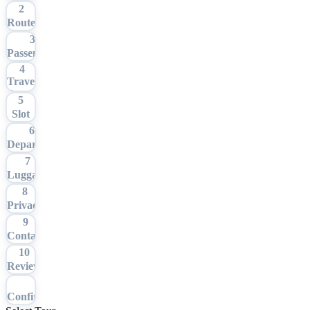
Tour
2
Route
3
Passengers
4
Travel
Date
5
Slot
6
Departure
7
Luggage
8
Privacy
9
Contact
10
Review
11
Confirmation