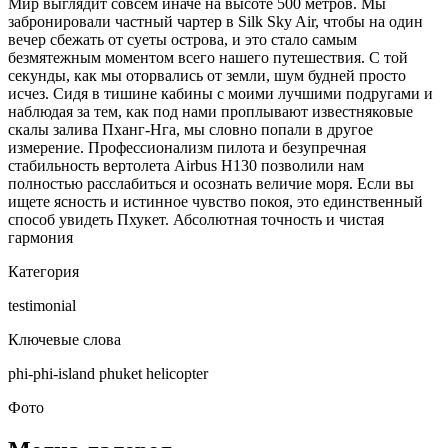
Мир выглядит совсем иначе на высоте 500 метров. Мы
забронировали частный чартер в Silk Sky Air, чтобы на один
вечер сбежать от суеты острова, и это стало самым
безмятежным моментом всего нашего путешествия. С той
секунды, как мы оторвались от земли, шум будней просто
исчез. Сидя в тишине кабины с моими лучшими подругами и
наблюдая за тем, как под нами проплывают известняковые
скалы залива Пханг-Нга, мы словно попали в другое
измерение. Профессионализм пилота и безупречная
стабильность вертолета Airbus H130 позволили нам
полностью расслабиться и осознать величие моря. Если вы
ищете ясность и истинное чувство покоя, это единственный
способ увидеть Пхукет. Абсолютная точность и чистая
гармония
Категория
testimonial
Ключевые слова
phi-phi-island
phuket
helicopter
Фото