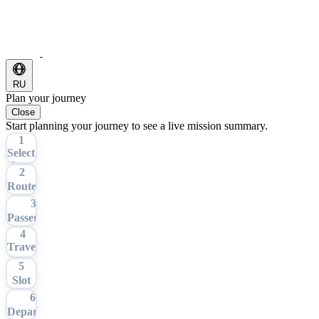
RU
Plan your journey
Close
Start planning your journey to see a live mission summary.
1
Select
Tour
2
Route
3
Passengers
4
Travel
Date
5
Slot
6
Departure